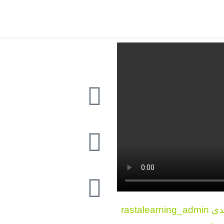
لطفا پس از خرید دوره، رسید واریزی خود را به آیدی rastalearning_admin