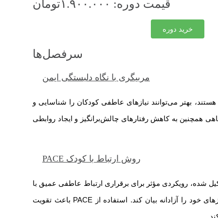
قیمت دوره: ۱.۹۰۰.۰۰۰تومان
خرید دوره
سرفصل‌ها
مربیگری با نگاه دلبستگی ایمن
هستند، بهتر می‌توانند نیازهای عاطفی کودکان را شناسایی و
اهی همچنین به کاهش رفتارهای چالش‌برانگیز و ایجاد روابطی
روش ارتباط با کودک PACE
PAC که از چهار عنصر بازیگوشی (Playfulness)، پذیرش (Acceptance)، کنجکاوی (Curiosity) و همدلی (Empathy) تشکیل شده، رویکردی مؤثر برای برقراری ارتباط عاطفی عمیق با
کودک است. این روش به مربی کمک می‌کند تا فضای امن، صمیمی و بدون قضاوتی ایجاد کند که در آن کودک بتواند احساسات و نیازهای خود را آزادانه بیان کند. استفاده از PACE باعث تقویت
د.