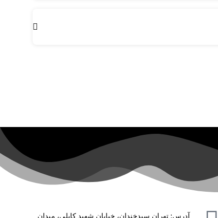
آدرس: تهران سیدخندان، خیابان شهید کابلی، میدان