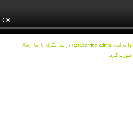
لطفا پس از خرید دوره، رسید واریزی خود را به آیدی rastalearning_admin در بله، تلگرام یا ایتا ارسال
ر صورت گیرد.