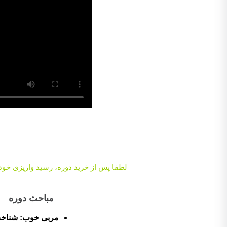
لطفا پس از خرید دوره، رسید واریزی خود را به آیدی rastalearning_admin در بله، تلگرام یا ایتا ارسال بفرمایید تا دسترسی 
مباحث دوره
مربی خوب: شناخت